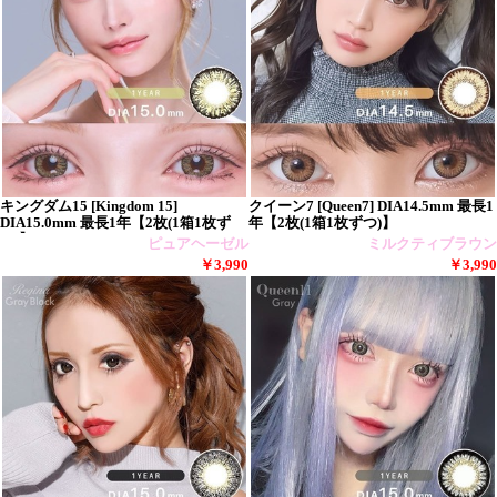
キングダム15 [Kingdom 15]
クイーン7 [Queen7] DIA14.5mm 最長1
DIA15.0mm 最長1年【2枚(1箱1枚ず
年【2枚(1箱1枚ずつ)】
つ)】
ピュアヘーゼル
ミルクティブラウン
￥3,990
￥3,990