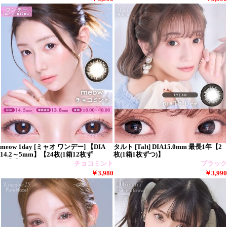
meow 1day [ミャオ ワンデー] 【DIA
タルト [Talt] DIA15.0mm 最長1年【2
14.2～5mm】【24枚(1箱12枚ず
枚(1箱1枚ずつ)】
つ)】】
チョコミント
ブラック
￥3,980
￥3,990