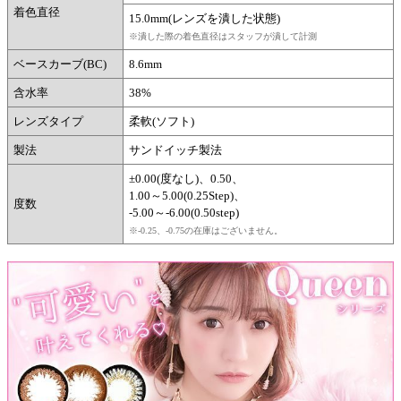
着色直径
15.0mm(レンズを潰した状態)
※潰した際の着色直径はスタッフが潰して計測
ベースカーブ(BC)
8.6mm
含水率
38%
レンズタイプ
柔軟(ソフト)
製法
サンドイッチ製法
±0.00(度なし)、0.50、
1.00～5.00(0.25Step)、
度数
-5.00～-6.00(0.50step)
※-0.25、-0.75の在庫はございません。