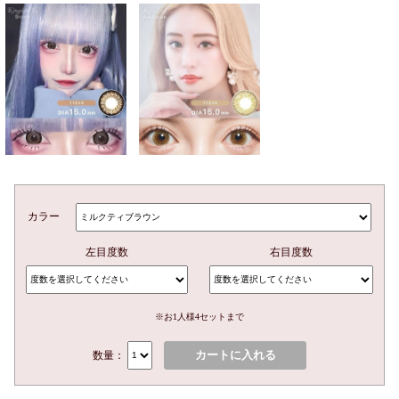
カラー
左目度数
右目度数
※お1人様4セットまで
カートに入れる
数量：