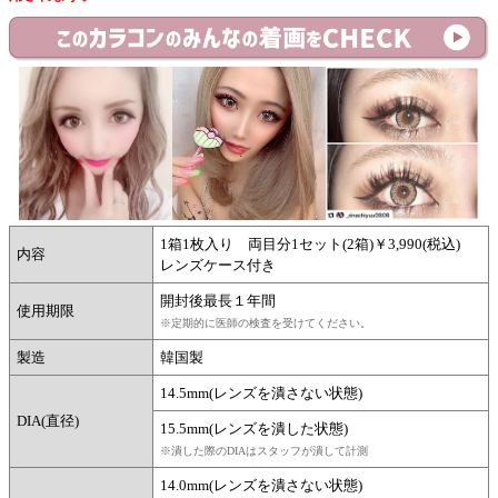
1箱1枚入り 両目分1セット(2箱)￥3,990(税込)
内容
レンズケース付き
開封後最長１年間
使用期限
※定期的に医師の検査を受けてください。
製造
韓国製
14.5mm(レンズを潰さない状態)
DIA(直径)
15.5mm(レンズを潰した状態)
※潰した際のDIAはスタッフが潰して計測
14.0mm(レンズを潰さない状態)