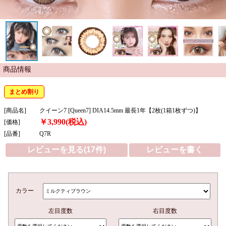
商品情報
まとめ割り
[商品名]
クイーン7 [Queen7] DIA14.5mm 最長1年【2枚(1箱1枚ずつ)】
￥3,990(税込)
[価格]
[品番]
Q7R
レビューを見る(17件)
レビューを書く
カラー
左目度数
右目度数