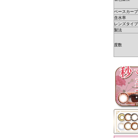
ベースカーブ(
含水率
レンズタイプ
製法
度数