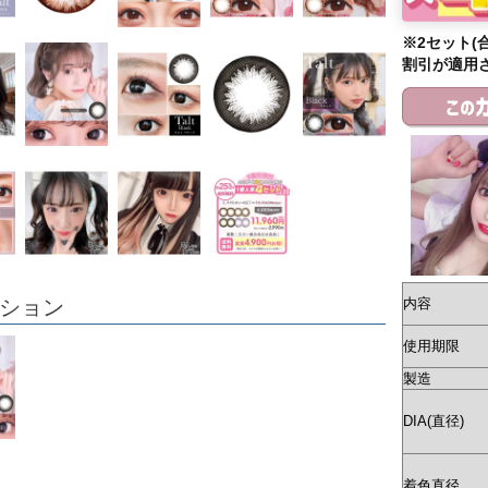
※2セット(
割引が適用
ション
内容
使用期限
製造
DIA(直径)
着色直径