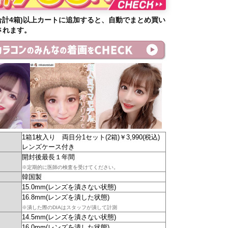
合計4箱)以上カートに追加すると、自動でまとめ買い
されます。
1箱1枚入り 両目分1セット(2箱)￥3,990(税込)
レンズケース付き
開封後最長１年間
※定期的に医師の検査を受けてください。
韓国製
15.0mm(レンズを潰さない状態)
16.8mm(レンズを潰した状態)
※潰した際のDIAはスタッフが潰して計測
14.5mm(レンズを潰さない状態)
16.0mm(レンズを潰した状態)