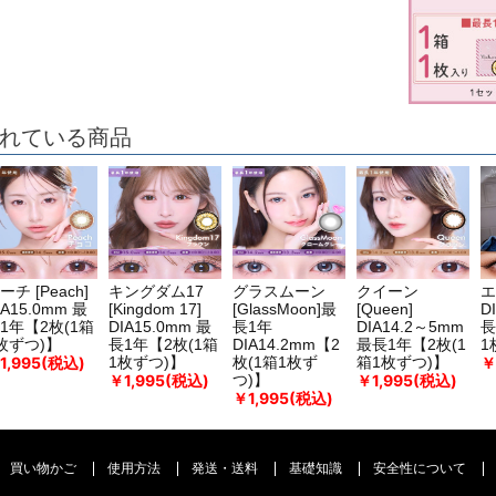
れている商品
ーチ [Peach]
キングダム17
グラスムーン
クイーン
エ
IA15.0mm 最
[Kingdom 17]
[GlassMoon]最
[Queen]
D
1年【2枚(1箱
DIA15.0mm 最
長1年
DIA14.2～5mm
長
枚ずつ)】
長1年【2枚(1箱
DIA14.2mm【2
最長1年【2枚(1
1
1,995(税込)
￥
1枚ずつ)】
枚(1箱1枚ず
箱1枚ずつ)】
￥1,995(税込)
￥1,995(税込)
つ)】
￥1,995(税込)
買い物かご
使用方法
発送・送料
基礎知識
安全性について