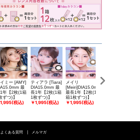
イミー [AMY]
ティアラ [Tiara]
メイリ
クイーン11
キ
IA15.0mm 最
DIA15.0mm 最
[Meiri]DIA15.0mm
[Queen11]
[K
1年【2枚(1箱
長1年【2枚(1箱
最長1年【2枚(1
DIA15.0mm 最
D
枚ずつ)】
1枚ずつ)】
箱1枚ずつ)】
長1年【2枚(1箱
長
1,995(税込)
￥1,995(税込)
￥1,995(税込)
1枚ずつ)】
1
￥1,995(税込)
￥
よくある質問
メルマガ