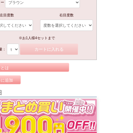
ラー
左目度数
右目度数
※お1人様4セットまで
カートに入れる
量：
トとは
りに追加
細