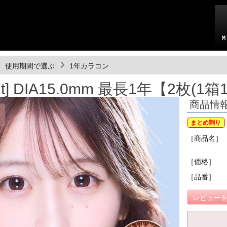
使用期間で選ぶ
1年カラコン
lt] DIA15.0mm 最長1年【2枚(1
商品情
まとめ割り
［商品名］
［価格］
［品番］
レビューを