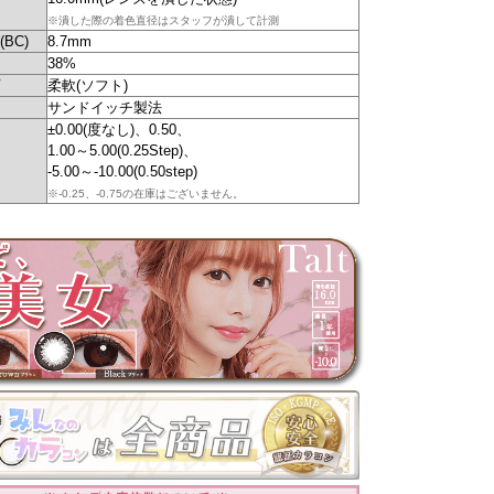
※潰した際の着色直径はスタッフが潰して計測
BC)
8.7mm
38%
柔軟(ソフト)
サンドイッチ製法
±0.00(度なし)、0.50、
1.00～5.00(0.25Step)、
-5.00～-10.00(0.50step)
※-0.25、-0.75の在庫はございません。