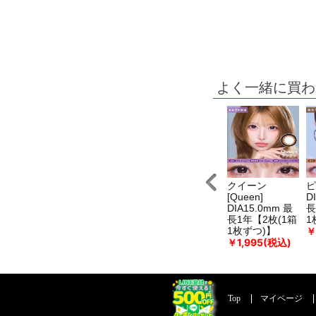
よく一緒に買わ
ングダム7
キングダム16
キングダム1
クイーン
ピ
Kingdom7]
[Kingdom 16]
[Kingdom 1]
[Queen]
D
IA15.0mm 最
DIA15.0mm 最
DIA15.0mm 最
DIA15.0mm 最
長
1年【2枚(1箱
長1年【2枚(1箱
長1年【2枚(1箱
長1年【2枚(1箱
1
￥
枚ずつ)】
1枚ずつ)】
1枚ずつ)】
1枚ずつ)】
1,995(税込)
￥1,995(税込)
￥1,995(税込)
￥1,995(税込)
Top
マイページ