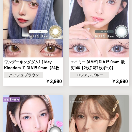
ワンデーキングダム1 [1day
エイミー [AMY] DIA15.0mm 最
Kingdom 1] DIA15.0mm【24枚
長1年【2枚(1箱1枚ずつ)】
(1箱12枚ずつ)
アッシュブラウン
ロシアンブルー
￥3,980
￥3,990