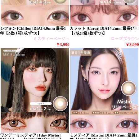
シフォン [Chiffon] DIA14.0mm 最長1
カラット [Carat] DIA14.2mm 最長1年
年【2枚(1箱1枚ずつ)】
【2枚(1箱1枚ずつ)】
ミスティーベージュ
ローズブラウン
￥3,990
￥3,990
ワンデーミスティア [1day Mistia]
ミスティア [Mistia] DIA14.2mm 最長1