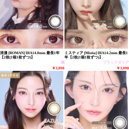
浪漫 [ROMAN] DIA14.0mm 最長1年
ミスティア [Mistia] DIA14.2mm 最長1
【2枚(1箱1枚ずつ)】
年【2枚(1箱1枚ずつ)】
鴉
ブラックダリア
￥3,990
￥3,990