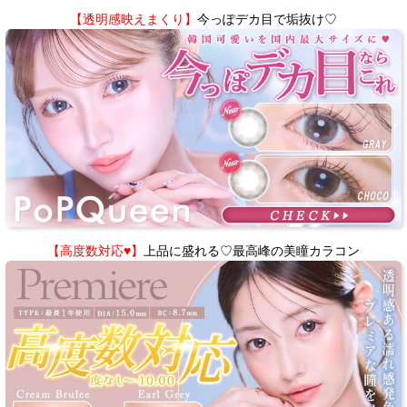
【透明感映えまくり】
今っぽデカ目で垢抜け♡
【高度数対応♥】
上品に盛れる♡最高峰の美瞳カラコン