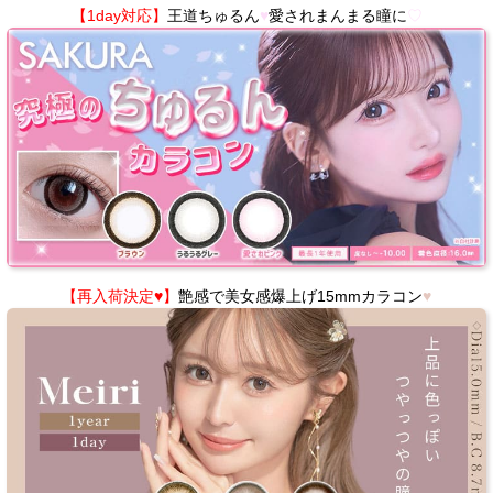
【1day対応】
王道ちゅるん
♥
愛されまんまる瞳に
♡
【再入荷決定♥】
艶感で美女感爆上げ15mmカラコン
♥