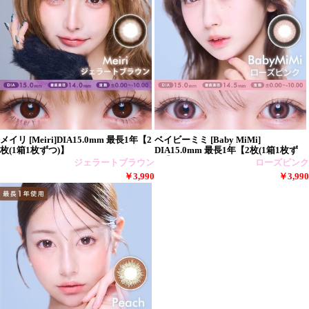
メイリ [Meiri]DIA15.0mm 最長1年【2
ベイビーミミ [Baby MiMi]
枚(1箱1枚ずつ)】
DIA15.0mm 最長1年【2枚(1箱1枚ず
つ)】
ジェラートブラウン
ローズピンク
￥3,990
￥3,990