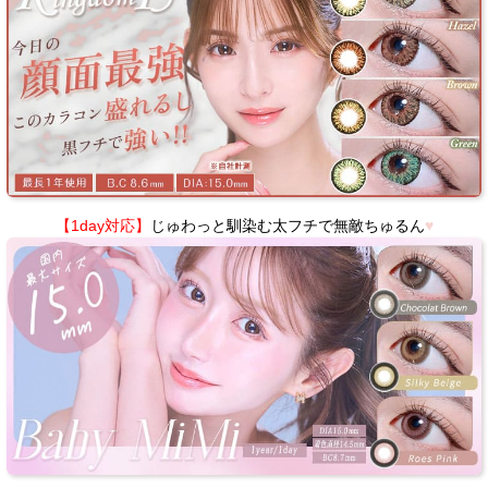
【1day対応】
じゅわっと馴染む太フチで無敵ちゅるん
♥