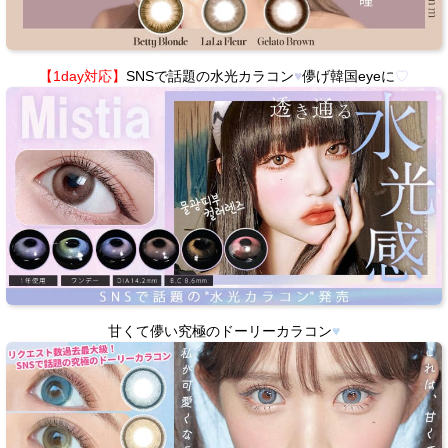
【1day対応】
SNSで話題の水光カラコン
♥
儚げ韓国eyeに
♡
甘くて儚い究極のドーリーカラコン
♥