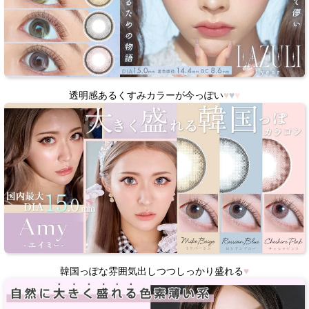
透明感あるくすみカラーが今っぽい
♥
♥
♥
韓国っぽな雰囲気出しつつしっかり盛れる
♥