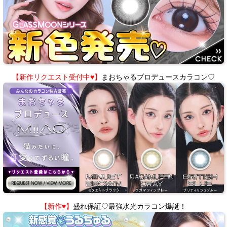
【新作リクエスト受付中♥】
まおちゃるプロデュースカラコン♡
【新作♥】
盛れ保証♡最強水光カラコン爆誕！