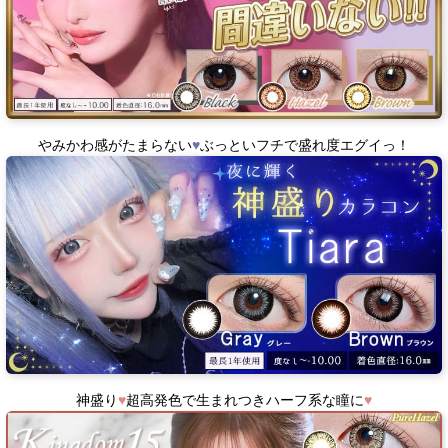
やみかわ感がたまらない
♥
ぶっといフチで盛れ度エグイっ！
神盛り
♥
超高発色で生まれつきハーフ系な瞳に
♥