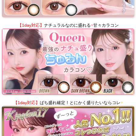
【1day対応】
ナチュラルなのに盛れる
♥
甘々カラコン
【1day対応】
ばち盛れ確定！とにかく盛りたいならコレ
♥