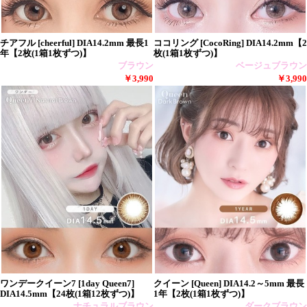
チアフル [cheerful] DIA14.2mm 最長1
ココリング [CocoRing] DIA14.2mm【2
年【2枚(1箱1枚ずつ)】
枚(1箱1枚ずつ)】
ブラウン
ベージュブラウン
￥3,990
￥3,990
ワンデークイーン7 [1day Queen7]
クイーン [Queen] DIA14.2～5mm 最長
DIA14.5mm【24枚(1箱12枚ずつ)】
1年【2枚(1箱1枚ずつ)】
ナチュラルブラウン
ダークブラウン