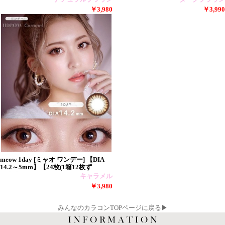
￥3,980
￥3,990
meow 1day [ミャオ ワンデー] 【DIA
14.2～5mm】【24枚(1箱12枚ず
つ)】】
キャラメル
￥3,980
みんなのカラコンTOPページに戻る▶