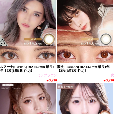
ルアーナ[LUANA] DIA14.2mm 最長1
浪漫 [ROMAN] DIA14.0mm 最長1年
年【2枚(1箱1枚ずつ)】
【2枚(1箱1枚ずつ)】
ミラブラウン
虎
￥3,990
￥3,990