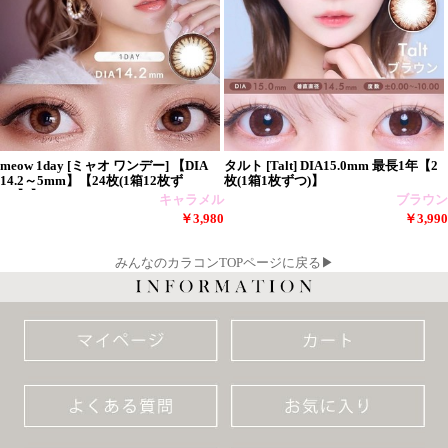
meow 1day [ミャオ ワンデー] 【DIA
タルト [Talt] DIA15.0mm 最長1年【2
14.2～5mm】【24枚(1箱12枚ず
枚(1箱1枚ずつ)】
つ)】】
キャラメル
ブラウン
￥3,980
￥3,990
みんなのカラコンTOPページに戻る▶