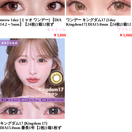
meow 1day [ミャオ ワンデー] 【DIA
ワンデー キングダム17 [1day
14.2～5mm】【24枚(1箱12枚ず
Kingdom17] DIA15.0mm【24枚(1箱12
つ)】】
枚
キャラメル
ブラウン
￥3,980
￥3,980
キングダム17 [Kingdom 17]
DIA15.0mm 最長1年【2枚(1箱1枚ず