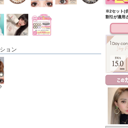
※2セット(
割引が適用
ション
ラ