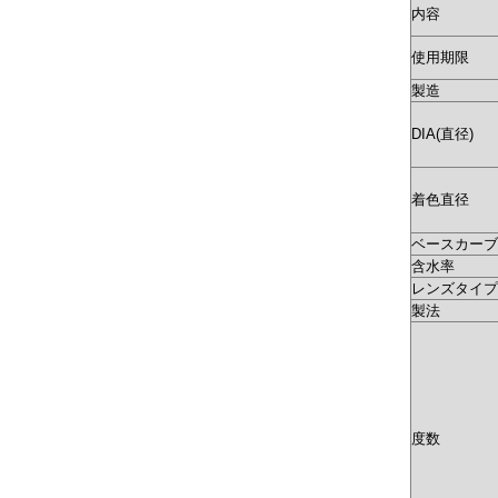
内容
使用期限
製造
DIA(直径)
着色直径
ベースカーブ(
含水率
レンズタイプ
製法
度数