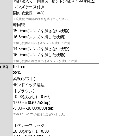
1箱1枚入り 両目分1セット(2箱)￥3,990(税込)
レンズケース付き
開封後最長１年間
※定期的に医師の検査を受けてください。
韓国製
15.0mm(レンズを潰さない状態)
16.8mm(レンズを潰した状態)
※潰した際のDIAはスタッフが潰して計測
14.5mm(レンズを潰さない状態)
16.0mm(レンズを潰した状態)
※潰した際の着色直径はスタッフが潰して計測
BC)
8.6mm
38%
柔軟(ソフト)
サンドイッチ製法
【ブラウン】
±0.00(度なし)、0.50、
1.00～5.00(0.25Step)、
-5.00～-10.00(0.50step)
※-0.25、-0.75の在庫はございません。
【グレーブラック】
±0.00(度なし)、0.50、