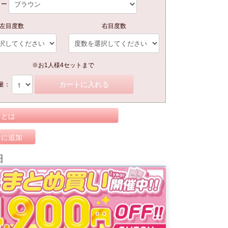
ラー
左目度数
右目度数
※お1人様4セットまで
カートに入れる
量：
トとは
りに追加
細