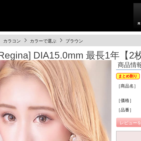
カラコン
カラーで選ぶ
ブラウン
egina] DIA15.0mm 最長1年【
商品情
まとめ割り
［商品名］
［価格］
［品番］
レビューを