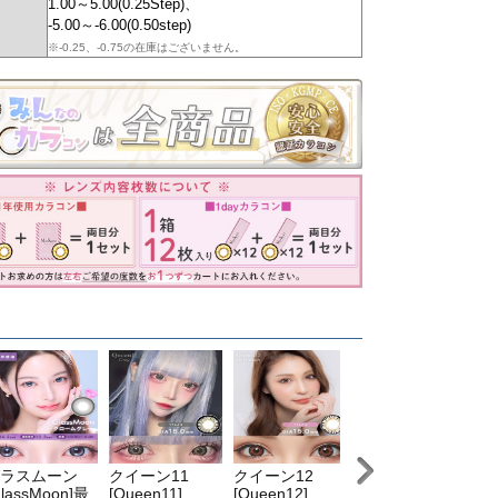
1.00～5.00(0.25Step)、
-5.00～-6.00(0.50step)
※-0.25、-0.75の在庫はございません。
ラスムーン
クイーン11
クイーン12
クイーン13
ク
GlassMoon]最
[Queen11]
[Queen12]
[Queen13]
[