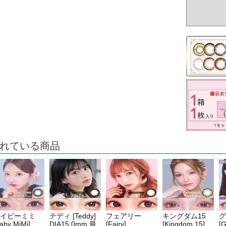
れている商品
イビーミミ
テディ [Teddy]
フェアリー
キングダム15
グ
aby MiMi]
DIA15.0mm 最
[Fairy]
[Kingdom 15]
[