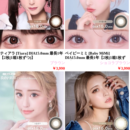
ティアラ [Tiara] DIA15.0mm 最長1年
ベイビーミミ [Baby MiMi]
【2枚(1箱1枚ずつ)】
DIA15.0mm 最長1年【2枚(1箱1枚ず
つ)】
ブラウン
ショコラブラウン
￥3,990
￥3,990