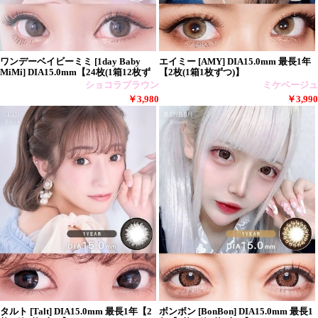
ワンデーベイビーミミ [1day Baby
エイミー [AMY] DIA15.0mm 最長1年
MiMi] DIA15.0mm【24枚(1箱12枚ず
【2枚(1箱1枚ずつ)】
つ)
ショコラブラウン
ミケベージュ
￥3,980
￥3,990
タルト [Talt] DIA15.0mm 最長1年【2
ボンボン [BonBon] DIA15.0mm 最長1