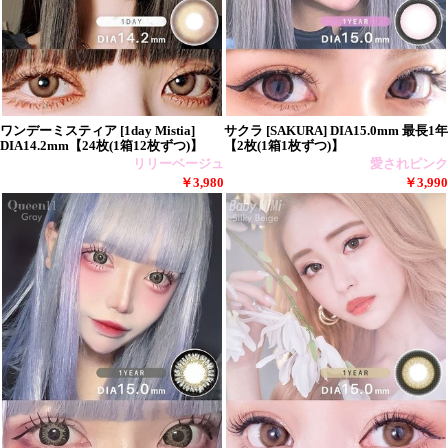
ワンデーミスティア [1day Mistia]
サクラ [SAKURA] DIA15.0mm 最長1年
DIA14.2mm【24枚(1箱12枚ずつ)】
【2枚(1箱1枚ずつ)】
リリーベージュ
愛されピンク
￥3,980
￥3,990