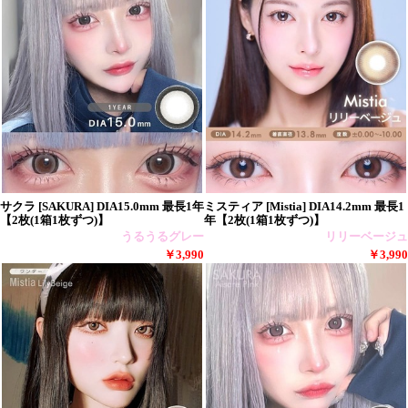
サクラ [SAKURA] DIA15.0mm 最長1年
ミスティア [Mistia] DIA14.2mm 最長1
【2枚(1箱1枚ずつ)】
年【2枚(1箱1枚ずつ)】
うるうるグレー
リリーベージュ
￥3,990
￥3,990