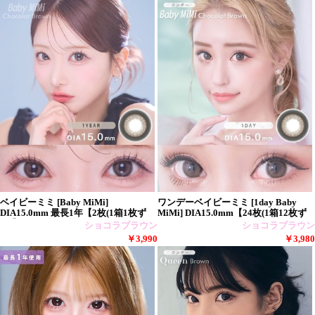
ベイビーミミ [Baby MiMi]
ワンデーベイビーミミ [1day Baby
DIA15.0mm 最長1年【2枚(1箱1枚ず
MiMi] DIA15.0mm【24枚(1箱12枚ず
つ)】
つ)
ショコラブラウン
ショコラブラウン
￥3,990
￥3,980