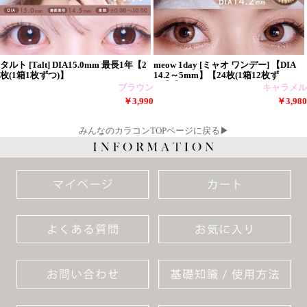
タルト [Talt] DIA15.0mm 最長1年【2
meow 1day [ミャオ ワンデー] 【DIA
枚(1箱1枚ずつ)】
14.2～5mm】【24枚(1箱12枚ず
つ)】】
ブラウン
キャラメル
￥3,990
￥3,980
みんなのカラコンTOPページに戻る▶