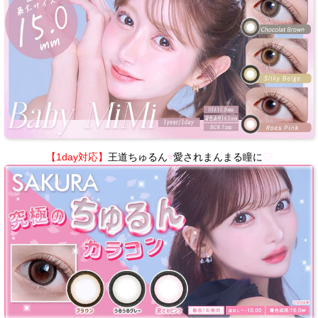
【1day対応】
王道ちゅるん
♥
愛されまんまる瞳に
♡