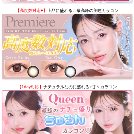
【高度数対応♥】
上品に盛れる♡最高峰の美瞳カラコン
【1day対応】
ナチュラルなのに盛れる
♥
甘々カラコン