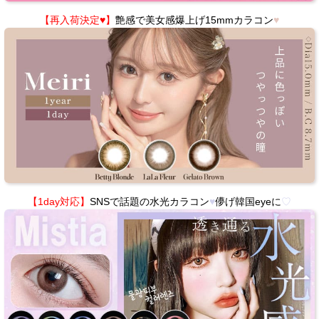
【再入荷決定♥】
艶感で美女感爆上げ15mmカラコン
♥
【1day対応】
SNSで話題の水光カラコン
♥
儚げ韓国eyeに
♡