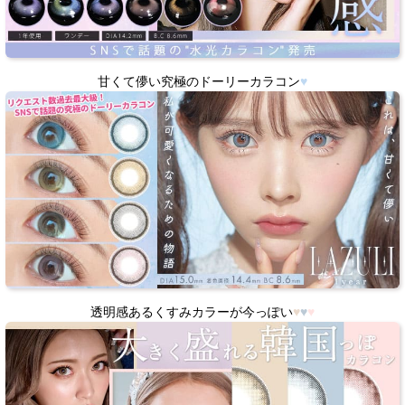
甘くて儚い究極のドーリーカラコン
♥
透明感あるくすみカラーが今っぽい
♥
♥
♥