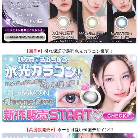
【新作♥】
盛れ保証♡最強水光カラコン爆誕！
【高度数発売♥】
今一番可愛い韓国デザイン♡