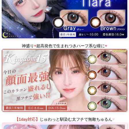
神盛り
♥
超高発色で生まれつきハーフ系な瞳に
♥
【1day対応】
じゅわっと馴染む太フチで無敵ちゅるん
♥