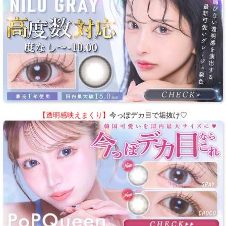
【透明感映えまくり】
今っぽデカ目で垢抜け♡