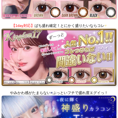
【1day対応】
ばち盛れ確定！とにかく盛りたいならコレ
♥
やみかわ感がたまらない
♥
ぶっといフチで盛れ度エグイっ！