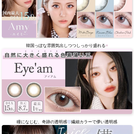
韓国っぽな雰囲気出しつつしっかり盛れる
♥
瞳になじむ、奇跡の透明感
繊細カラーで儚い透明感