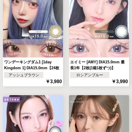
ワンデーキングダム1 [1day
エイミー [AMY] DIA15.0mm 最
Kingdom 1] DIA15.0mm【24枚
長1年【2枚(1箱1枚ずつ)】
(1箱12枚ずつ)
アッシュブラウン
ロシアンブルー
￥3,980
￥3,990