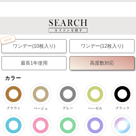
NEW!
ワンデー(10枚入り)
ワンデー(12枚入り)
最長1年使用
高度数対応
カラー