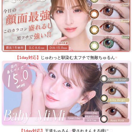
【1day対応】
じゅわっと馴染む太フチで無敵ちゅるん
♥
【1day対応】
王道ちゅるん
♥
愛されまんまる瞳に
♡