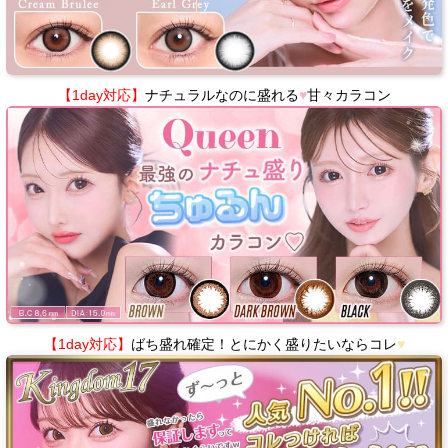
【1day対応】
ナチュラルなのに盛れる
♥
甘々カラコン
【1day対応】
ばち盛れ確定！とにかく盛りたいならコレ
♥