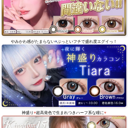
やみかわ感がたまらない
♥
ぶっといフチで盛れ度エグイっ！
神盛り
♥
超高発色で生まれつきハーフ系な瞳に
♥