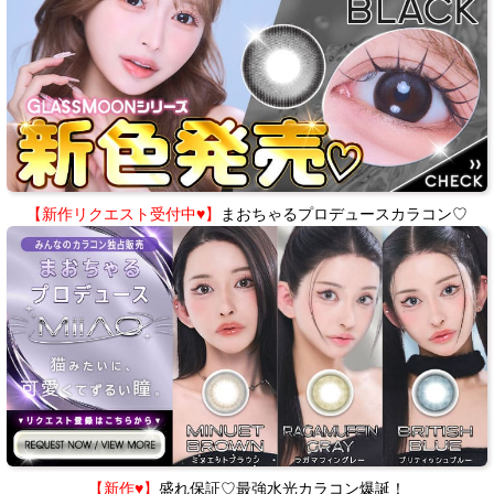
【新作リクエスト受付中♥】
まおちゃるプロデュースカラコン♡
【新作♥】
盛れ保証♡最強水光カラコン爆誕！