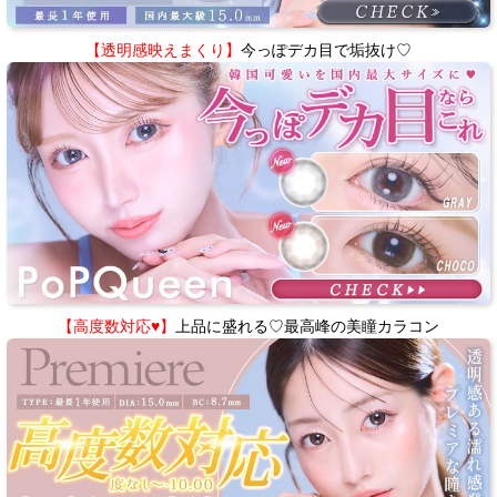
【透明感映えまくり】
今っぽデカ目で垢抜け♡
【高度数対応♥】
上品に盛れる♡最高峰の美瞳カラコン