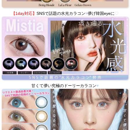
【1day対応】
SNSで話題の水光カラコン
♥
儚げ韓国eyeに
♡
甘くて儚い究極のドーリーカラコン
♥