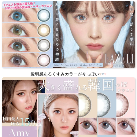
透明感あるくすみカラーが今っぽい
♥
♥
♥