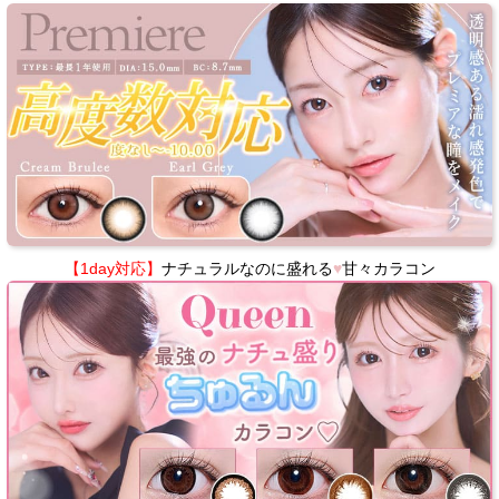
【1day対応】
ナチュラルなのに盛れる
♥
甘々カラコン