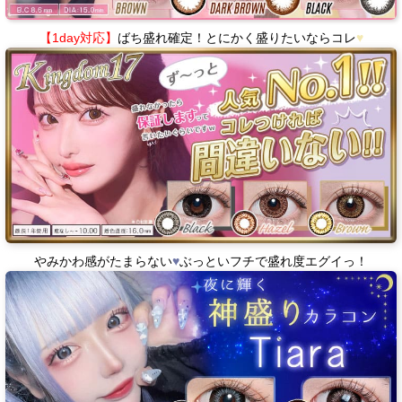
【1day対応】
ばち盛れ確定！とにかく盛りたいならコレ
♥
やみかわ感がたまらない
♥
ぶっといフチで盛れ度エグイっ！