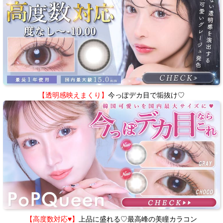
【透明感映えまくり】
今っぽデカ目で垢抜け♡
【高度数対応♥】
上品に盛れる♡最高峰の美瞳カラコン