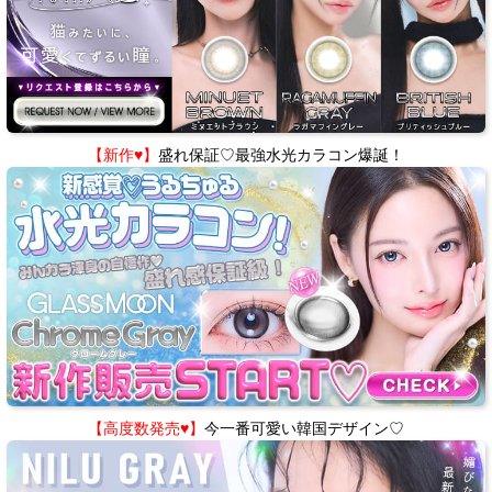
【新作♥】
盛れ保証♡最強水光カラコン爆誕！
【高度数発売♥】
今一番可愛い韓国デザイン♡