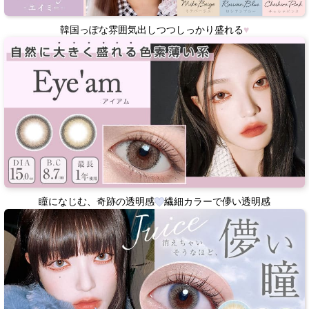
韓国っぽな雰囲気出しつつしっかり盛れる
♥
瞳になじむ、奇跡の透明感
繊細カラーで儚い透明感