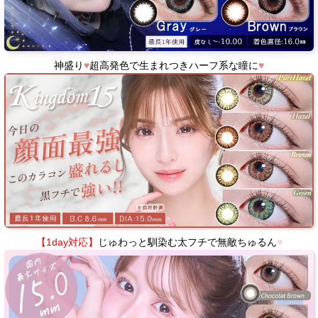
神盛り
♥
超高発色で生まれつきハーフ系な瞳に
♥
【1day対応】
じゅわっと馴染む太フチで無敵ちゅるん
♥