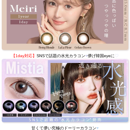
【1day対応】
SNSで話題の水光カラコン
♥
儚げ韓国eyeに
♡
甘くて儚い究極のドーリーカラコン
♥