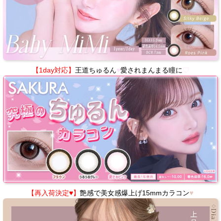
【1day対応】
王道ちゅるん
♥
愛されまんまる瞳に
♡
【再入荷決定♥】
艶感で美女感爆上げ15mmカラコン
♥