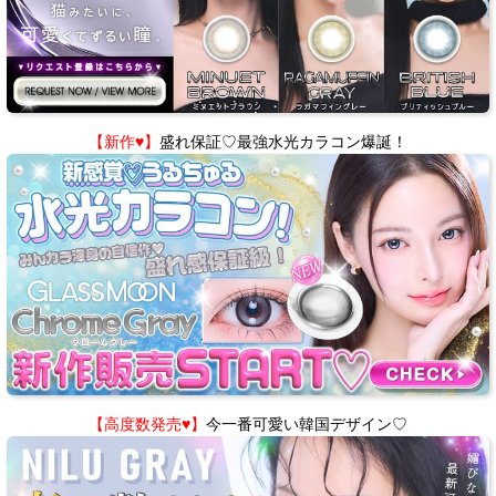
【新作♥】
盛れ保証♡最強水光カラコン爆誕！
【高度数発売♥】
今一番可愛い韓国デザイン♡