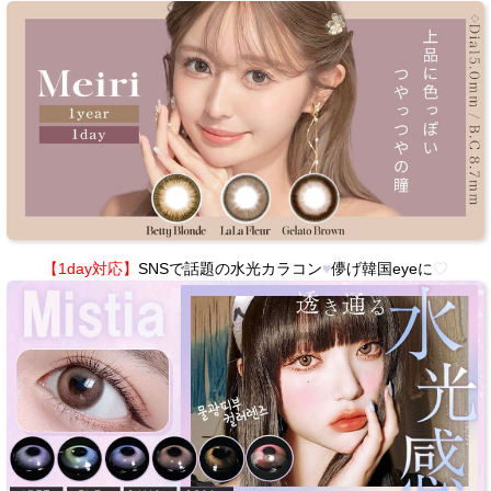
【1day対応】
SNSで話題の水光カラコン
♥
儚げ韓国eyeに
♡