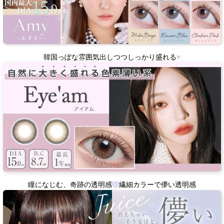
韓国っぽな雰囲気出しつつしっかり盛れる
♥
瞳になじむ、奇跡の透明感
繊細カラーで儚い透明感