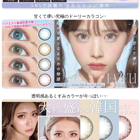
甘くて儚い究極のドーリーカラコン
♥
透明感あるくすみカラーが今っぽい
♥
♥
♥