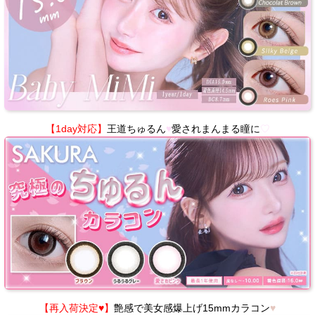
【1day対応】
王道ちゅるん
♥
愛されまんまる瞳に
♡
【再入荷決定♥】
艶感で美女感爆上げ15mmカラコン
♥