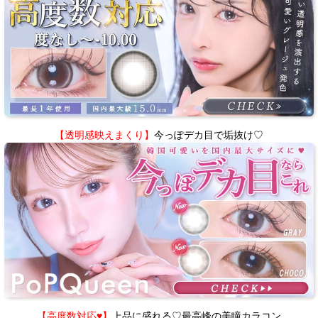
【透明感映えまくり】
今っぽデカ目で垢抜け♡
【高度数対応♥】
上品に盛れる♡最高峰の美瞳カラコン