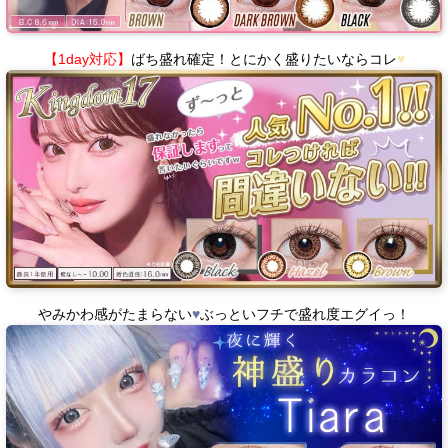
【1day対応】
ばち盛れ確定！とにかく盛りたいならコレ
♥
やみかわ感がたまらない
♥
ぶっといフチで盛れ度エグイっ！