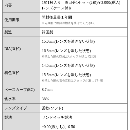
1箱1枚入り 両目分1セット(2箱)￥3,990(税込)
内容
レンズケース付き
開封後最長１年間
使用期限
※定期的に医師の検査を受けてください。
製造
韓国製
15.0mm(レンズを潰さない状態)
DIA(直径)
16.8mm(レンズを潰した状態)
※潰した際のDIAはスタッフが潰して計測
14.5mm(レンズを潰さない状態)
着色直径
15.5mm(レンズを潰した状態)
※潰した際の着色直径はスタッフが潰して計測
ベースカーブ(BC)
8.7mm
含水率
38%
レンズタイプ
柔軟(ソフト)
製法
サンドイッチ製法
±0.00(度なし)、0.50、