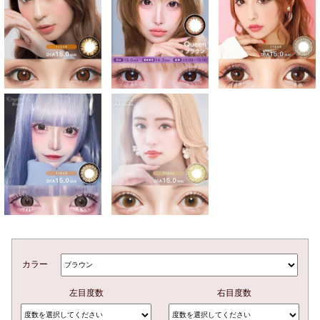
カラー
左目度数
右目度数