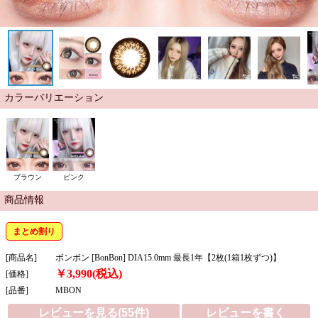
カラーバリエーション
ブラウン
ピンク
商品情報
まとめ割り
[商品名]
ボンボン [BonBon] DIA15.0mm 最長1年【2枚(1箱1枚ずつ)】
￥3,990(税込)
[価格]
[品番]
MBON
レビューを見る(55件)
レビューを書く