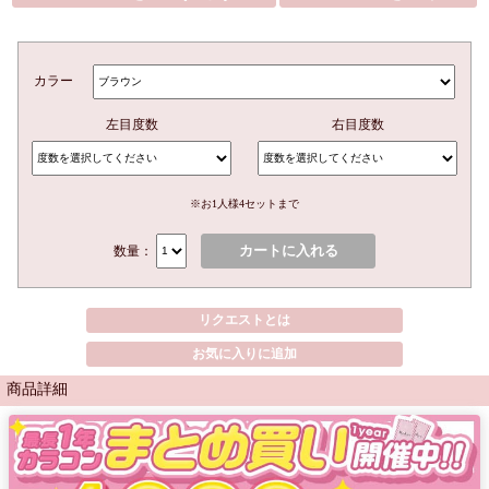
カラー
左目度数
右目度数
※お1人様4セットまで
カートに入れる
数量：
リクエストとは
お気に入りに追加
商品詳細