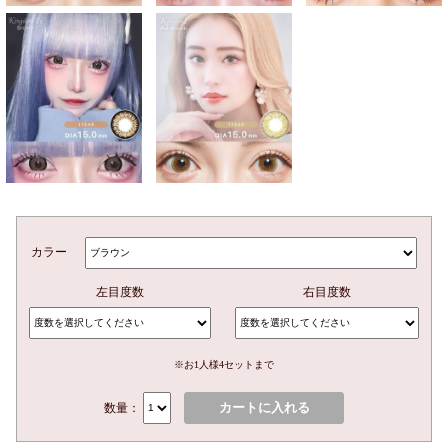
カラー
左目度数
右目度数
※お1人様4セットまで
カートに入れる
数量：