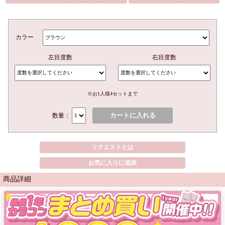
カラー
左目度数
右目度数
※お1人様4セットまで
カートに入れる
数量：
リクエストとは
お気に入りに追加
商品詳細