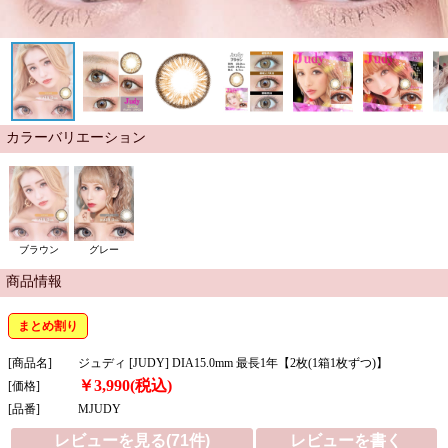
カラーバリエーション
ブラウン
グレー
商品情報
まとめ割り
[商品名]
ジュディ [JUDY] DIA15.0mm 最長1年【2枚(1箱1枚ずつ)】
￥3,990(税込)
[価格]
[品番]
MJUDY
レビューを見る(71件)
レビューを書く