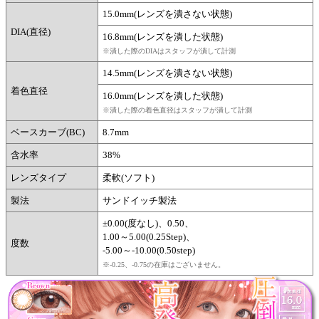
15.0mm(レンズを潰さない状態)
DIA(直径)
16.8mm(レンズを潰した状態)
※潰した際のDIAはスタッフが潰して計測
14.5mm(レンズを潰さない状態)
着色直径
16.0mm(レンズを潰した状態)
※潰した際の着色直径はスタッフが潰して計測
ベースカーブ(BC)
8.7mm
含水率
38%
レンズタイプ
柔軟(ソフト)
製法
サンドイッチ製法
±0.00(度なし)、0.50、
1.00～5.00(0.25Step)、
度数
-5.00～-10.00(0.50step)
※-0.25、-0.75の在庫はございません。