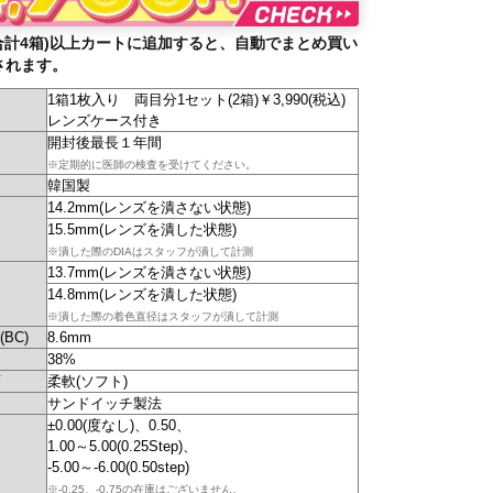
合計4箱)以上カートに追加すると、自動でまとめ買い
されます。
1箱1枚入り 両目分1セット(2箱)￥3,990(税込)
レンズケース付き
開封後最長１年間
※定期的に医師の検査を受けてください。
韓国製
14.2mm(レンズを潰さない状態)
15.5mm(レンズを潰した状態)
※潰した際のDIAはスタッフが潰して計測
13.7mm(レンズを潰さない状態)
14.8mm(レンズを潰した状態)
※潰した際の着色直径はスタッフが潰して計測
BC)
8.6mm
38%
柔軟(ソフト)
サンドイッチ製法
±0.00(度なし)、0.50、
1.00～5.00(0.25Step)、
-5.00～-6.00(0.50step)
※-0.25、-0.75の在庫はございません。