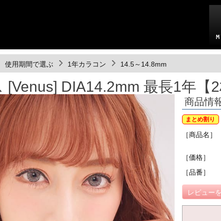
使用期間で選ぶ
1年カラコン
14.5～14.8mm
Venus] DIA14.2mm 最長1年
商品情
まとめ割り
［商品名］
［価格］
［品番］
レビューを