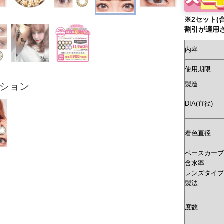
※2セット(
割引が適用
内容
使用期限
製造
ション
DIA(直径)
着色直径
ベースカーブ(
含水率
レンズタイプ
製法
度数