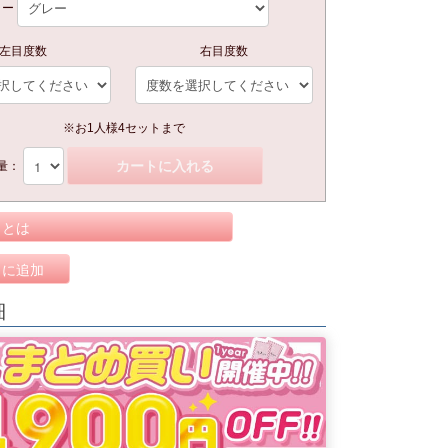
ラー
左目度数
右目度数
※お1人様4セットまで
カートに入れる
量：
トとは
りに追加
細