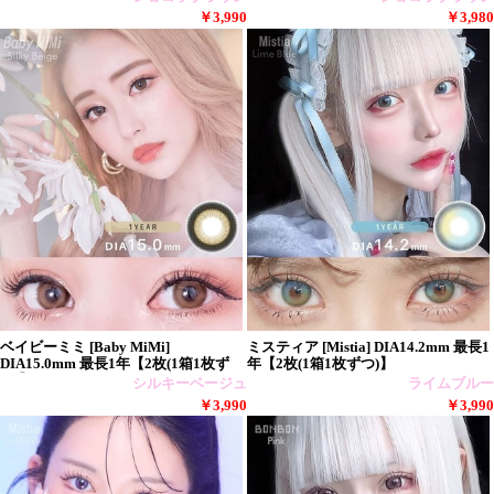
￥3,990
￥3,980
ベイビーミミ [Baby MiMi]
ミスティア [Mistia] DIA14.2mm 最長1
DIA15.0mm 最長1年【2枚(1箱1枚ず
年【2枚(1箱1枚ずつ)】
つ)】
シルキーベージュ
ライムブルー
￥3,990
￥3,990