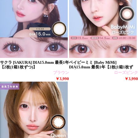
サクラ [SAKURA] DIA15.0mm 最長1年
ベイビーミミ [Baby MiMi]
【2枚(1箱1枚ずつ)】
DIA15.0mm 最長1年【2枚(1箱1枚ず
つ)】
ブラウン
ローズピンク
￥3,990
￥3,990