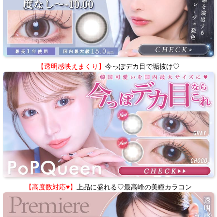
【透明感映えまくり】
今っぽデカ目で垢抜け♡
【高度数対応♥】
上品に盛れる♡最高峰の美瞳カラコン