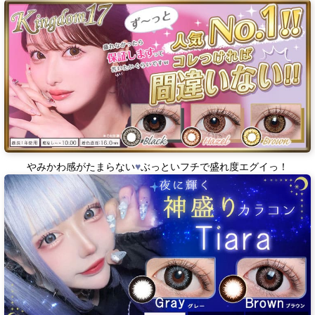
やみかわ感がたまらない
♥
ぶっといフチで盛れ度エグイっ！