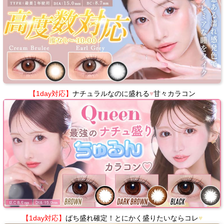
【1day対応】
ナチュラルなのに盛れる
♥
甘々カラコン
【1day対応】
ばち盛れ確定！とにかく盛りたいならコレ
♥