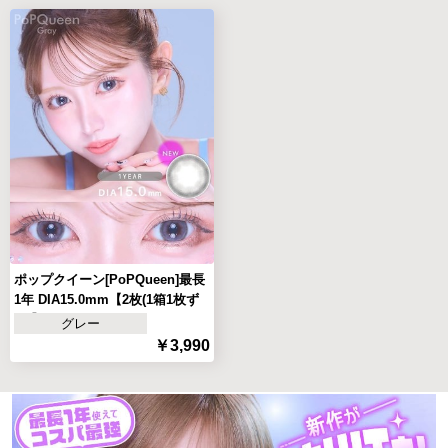
ポップクイーン[PoPQueen]最長
1年 DIA15.0mm【2枚(1箱1枚ず
つ)】
グレー
￥3,990