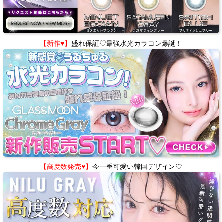
【新作♥】
盛れ保証♡最強水光カラコン爆誕！
【高度数発売♥】
今一番可愛い韓国デザイン♡