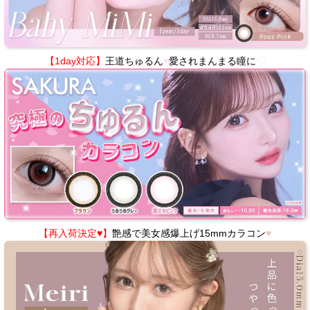
【1day対応】
王道ちゅるん
♥
愛されまんまる瞳に
♡
【再入荷決定♥】
艶感で美女感爆上げ15mmカラコン
♥