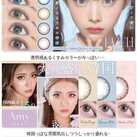
透明感あるくすみカラーが今っぽい
♥
♥
♥
韓国っぽな雰囲気出しつつしっかり盛れる
♥