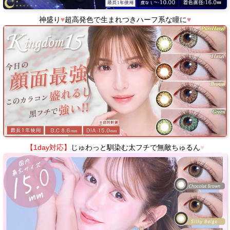
神盛り
♥
超高発色で生まれつきハーフ系な瞳に
♥
【1day対応】
じゅわっと馴染む太フチで無敵ちゅるん
♥