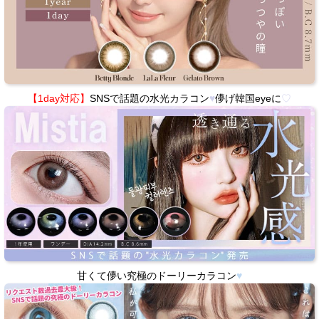
【1day対応】
SNSで話題の水光カラコン
♥
儚げ韓国eyeに
♡
甘くて儚い究極のドーリーカラコン
♥