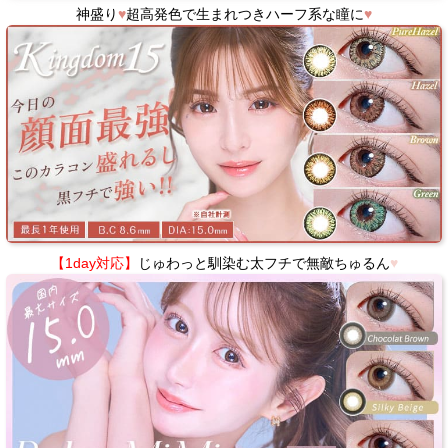
神盛り
♥
超高発色で生まれつきハーフ系な瞳に
♥
【1day対応】
じゅわっと馴染む太フチで無敵ちゅるん
♥