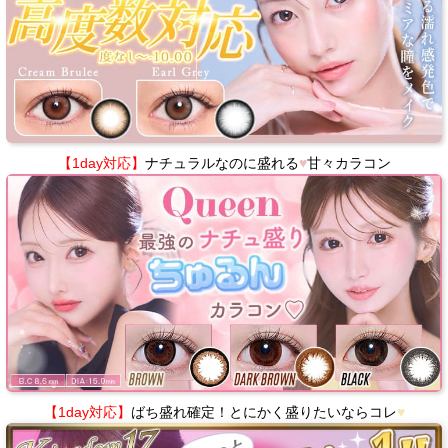
【1day対応】
ナチュラルなのに盛れる
♥
甘々カラコン
【1day対応】
ばち盛れ確定！とにかく盛りたいならコレ
♥