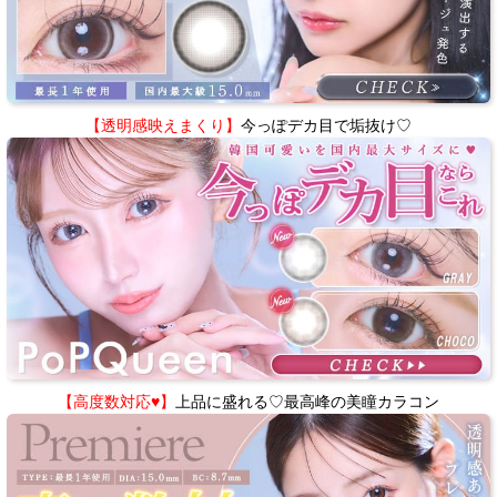
【透明感映えまくり】
今っぽデカ目で垢抜け♡
【高度数対応♥】
上品に盛れる♡最高峰の美瞳カラコン