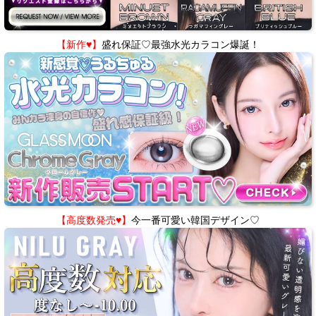
【新作♥】
盛れ保証♡最強水光カラコン爆誕！
【高度数発売♥】
今一番可愛い韓国デザイン♡