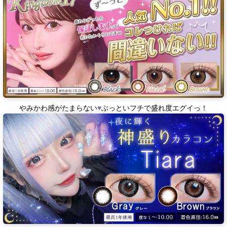
やみかわ感がたまらない
♥
ぶっといフチで盛れ度エグイっ！