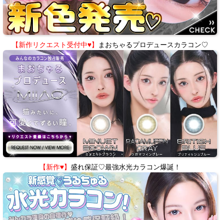
【新作リクエスト受付中♥】
まおちゃるプロデュースカラコン♡
【新作♥】
盛れ保証♡最強水光カラコン爆誕！