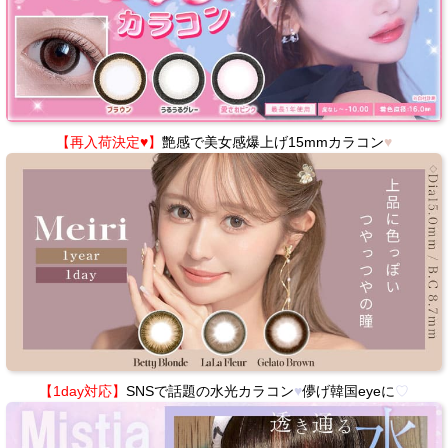
【再入荷決定♥】
艶感で美女感爆上げ15mmカラコン
♥
【1day対応】
SNSで話題の水光カラコン
♥
儚げ韓国eyeに
♡