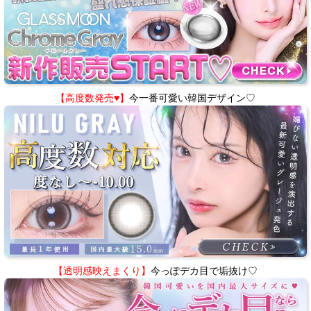
【高度数発売♥】
今一番可愛い韓国デザイン♡
【透明感映えまくり】
今っぽデカ目で垢抜け♡