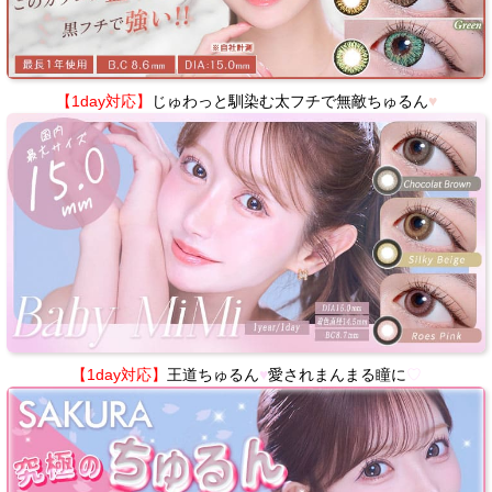
【1day対応】
じゅわっと馴染む太フチで無敵ちゅるん
♥
【1day対応】
王道ちゅるん
♥
愛されまんまる瞳に
♡