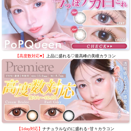
【高度数対応♥】
上品に盛れる♡最高峰の美瞳カラコン
【1day対応】
ナチュラルなのに盛れる
♥
甘々カラコン