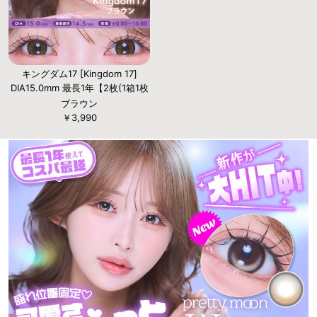
キングダム17 [Kingdom 17]
DIA15.0mm 最長1年【2枚(1箱1枚
ずつ)】
ブラウン
￥3,990