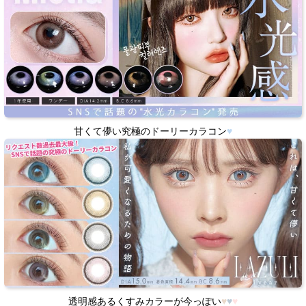
甘くて儚い究極のドーリーカラコン
♥
透明感あるくすみカラーが今っぽい
♥
♥
♥