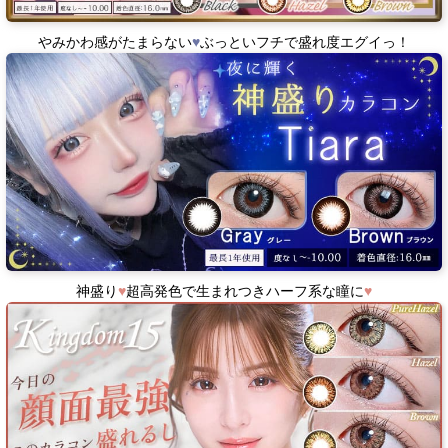
やみかわ感がたまらない
♥
ぶっといフチで盛れ度エグイっ！
神盛り
♥
超高発色で生まれつきハーフ系な瞳に
♥