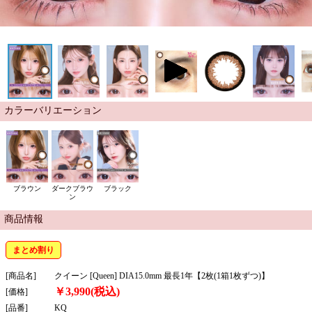
カラーバリエーション
ブラウン
ダークブラウ
ブラック
ン
商品情報
まとめ割り
[商品名]
クイーン [Queen] DIA15.0mm 最長1年【2枚(1箱1枚ずつ)】
￥3,990(税込)
[価格]
[品番]
KQ