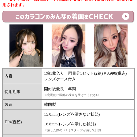
用されます。
1箱1枚入り 両目分1セット(2箱)￥3,990(税込)
内容
レンズケース付き
開封後最長１年間
使用期限
※定期的に医師の検査を受けてください。
製造
韓国製
15.0mm(レンズを潰さない状態)
DIA(直径)
16.8mm(レンズを潰した状態)
※潰した際のDIAはスタッフが潰して計測