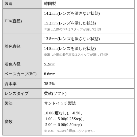
製造
韓国製
14.2mm(レンズを潰さない状態)
DIA(直径)
15.2mm(レンズを潰した状態)
※潰した際のDIAはスタッフが潰して計測
13.8mm(レンズを潰さない状態)
着色直径
14.8mm(レンズを潰した状態)
※潰した際の着色直径はスタッフが潰して計測
着色内径
5.2mm
ベースカーブ(BC)
8.6mm
含水率
38.5%
レンズタイプ
柔軟(ソフト)
製法
サンドイッチ製法
±0.00(度なし)、-0.50、
-1.00～-5.00(0.25Step)、
度数
-5.00～-6.00(0.50step)
※-0.25、-0.75の在庫はございません。