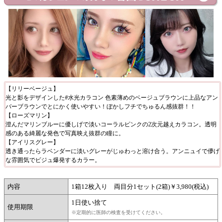
【リリーベージュ】
光と影をデザインした#水光カラコン 色素薄めのベージュブラウンに上品なアン
バーブラウンでとにかく使いやすい！ぼかしフチでちゅるん感抜群！！
【ローズマリン】
澄んだマリンブルーに優しげで淡いコーラルピンクの2次元越えカラコン。透明
感のある綺麗な発色で写真映え抜群の瞳に。
【アイリスグレー】
透き通ったらラベンダーに淡いグレーがじゅわっと溶け合う。アンニュイで儚げ
な雰囲気でビジュ爆発するカラー。
内容
1箱12枚入り 両目分1セット(2箱)￥3,980(税込)
1日使い捨て
使用期限
※定期的に医師の検査を受けてください。