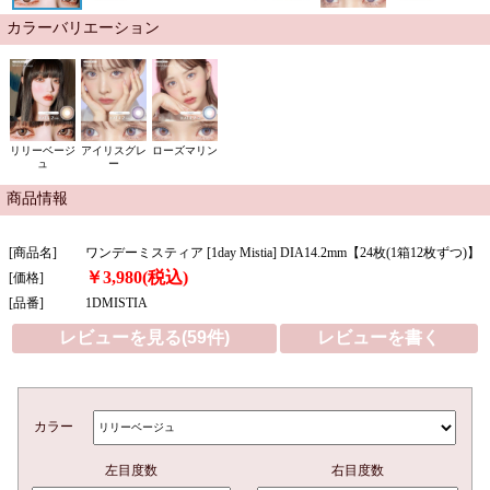
カラーバリエーション
リリーベージ
アイリスグレ
ローズマリン
ュ
ー
商品情報
[商品名]
ワンデーミスティア [1day Mistia] DIA14.2mm【24枚(1箱12枚ずつ)】
￥3,980(税込)
[価格]
[品番]
1DMISTIA
レビューを見る(59件)
レビューを書く
カラー
左目度数
右目度数