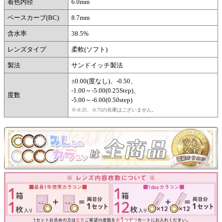
着色内径
6.0mm
ベースカーブ(BC)
8.7mm
含水率
38.5%
レンズタイプ
柔軟(ソフト)
製法
サンドイッチ製法
±0.00(度なし)、-0.50、
-1.00～-5.00(0.25Step)、
度数
-5.00～-6.00(0.50step)
※-0.25、-0.75の在庫はございません。