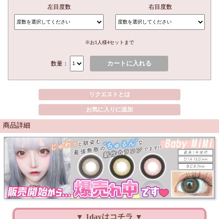
左目度数
右目度数
※お1人様4セットまで
カートに入れる
数量：
リクエストとは
お気に入りに追加
商品詳細
▼ 1dayはコチラ ▼