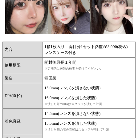
1箱1枚入り 両目分1セット(2箱)￥3,990(税込)
内容
レンズケース付き
開封後最長１年間
使用期限
※定期的に医師の検査を受けてください。
製造
韓国製
15.0mm(レンズを潰さない状態)
DIA(直径)
16.0mm(レンズを潰した状態)
※潰した際のDIAはスタッフが潰して計測
14.5mm(レンズを潰さない状態)
着色直径
15.5mm(レンズを潰した状態)
※潰した際の着色直径はスタッフが潰して計測