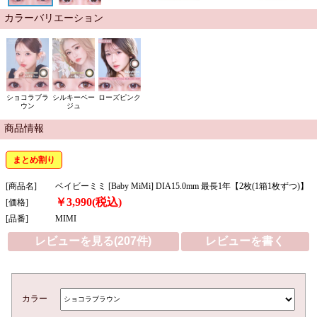
カラーバリエーション
ショコラブラ
シルキーベー
ローズピンク
ウン
ジュ
商品情報
まとめ割り
[商品名]
ベイビーミミ [Baby MiMi] DIA15.0mm 最長1年【2枚(1箱1枚ずつ)】
￥3,990(税込)
[価格]
[品番]
MIMI
レビューを見る(207件)
レビューを書く
カラー