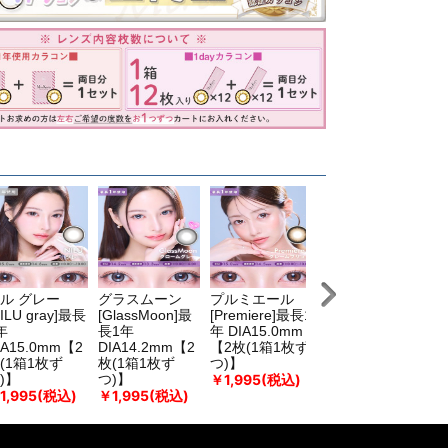
ル グレー
グラスムーン
プルミエール
サクラ
レ
NILU gray]最長
[GlassMoon]最
[Premiere]最長1
[SAKURA]
[R
年
長1年
年 DIA15.0mm
DIA15.0mm 最
D
IA15.0mm【2
DIA14.2mm【2
【2枚(1箱1枚ず
長1年【2枚(1箱
長
(1箱1枚ず
枚(1箱1枚ず
つ)】
1枚ずつ)】
1
￥1,995(税込)
￥1,995(税込)
￥
)】
つ)】
1,995(税込)
￥1,995(税込)