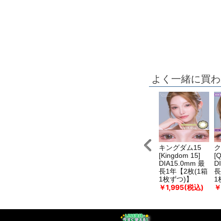
よく一緒に買わ
イーン13
ポップクイーン
クイーン11
キングダム15
ク
Queen13]
[PoPQueen]最
[Queen11]
[Kingdom 15]
[
IA15.0mm 最
長1年
DIA15.0mm 最
DIA15.0mm 最
D
1年【2枚(1箱
DIA15.0mm【2
長1年【2枚(1箱
長1年【2枚(1箱
長
枚ずつ)】
枚(1箱1枚ず
1枚ずつ)】
1枚ずつ)】
1
1,995(税込)
￥1,995(税込)
￥1,995(税込)
￥
つ)】
￥1,995(税込)