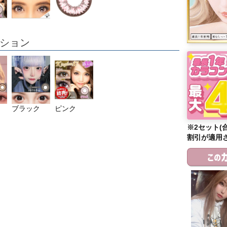
ション
ブラック
ピンク
※2セット(
割引が適用