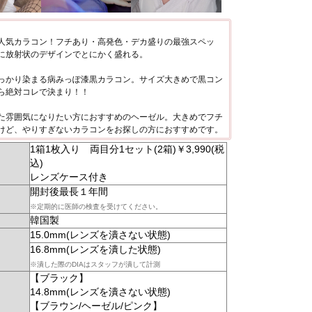
人気カラコン！フチあり・高発色・デカ盛りの最強スペッ
に放射状のデザインでとにかく盛れる。
っかり染まる病みっぽ漆黒カラコン。サイズ大きめで黒コン
ら絶対コレで決まり！！
た雰囲気になりたい方におすすめのヘーゼル。大きめでフチ
けど、やりすぎないカラコンをお探しの方におすすめです。
1箱1枚入り 両目分1セット(2箱)￥3,990(税
込)
レンズケース付き
開封後最長１年間
※定期的に医師の検査を受けてください。
韓国製
15.0mm(レンズを潰さない状態)
16.8mm(レンズを潰した状態)
※潰した際のDIAはスタッフが潰して計測
【ブラック】
14.8mm(レンズを潰さない状態)
【ブラウン/ヘーゼル/ピンク】