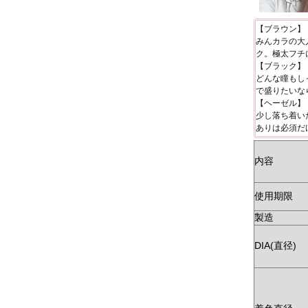
【ブラウン】
みんカラの大
ク。極太フチ
【ブラック】
どんな瞳もし
で盛りたいな
【ヘーゼル】
少し落ち着い
ありは必須だ
内容
使用期限
製造
DIA(直径)