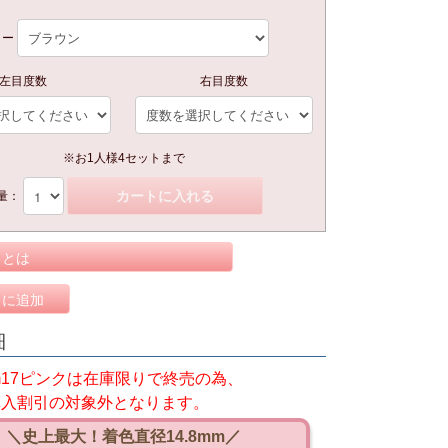
ラー
左目度数
右目度数
※お1人様4セットまで
カートに入れる
量：
トとは
りに追加
細
dom17ピンクは在庫限りで終売の為、
購入割引の対象外となります。
＼史上最大！着色直径14.8mm／