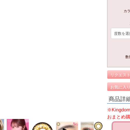
カ
数
リクエス
お気に入
商品詳
※King
おまとめ