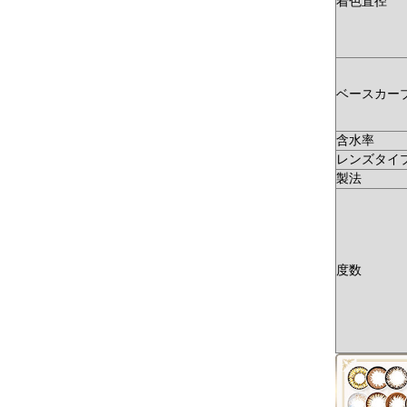
着色直径
ベースカーブ
含水率
レンズタイ
製法
度数