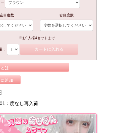
ラー
左目度数
右目度数
※お1人様4セットまで
カートに入れる
量：
トとは
りに追加
細
05/01：度なし再入荷