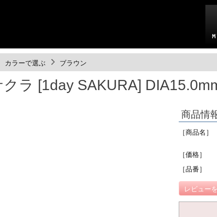
カラーで選ぶ
ブラウン
 [1day SAKURA] DIA15.0
商品情
［商品名］
［価格］
［品番］
レビューを