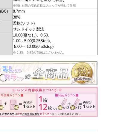
※潰した際の着色直径はスタッフが潰して計測
BC)
8.7mm
38%
柔軟(ソフト)
サンドイッチ製法
±0.00(度なし)、0.50、
1.00～5.00(0.25Step)、
-5.00～-10.00(0.50step)
※-0.25、-0.75の在庫はございません。