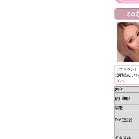
【ブラウン】
透明感あふれ
コン。
内容
使用期限
製造
DIA(直径)
着色直径