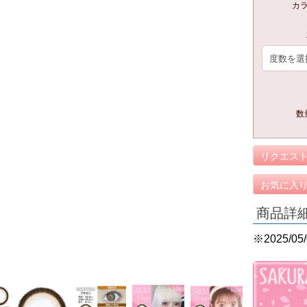
カ
数
リクエス
お気に入
商品詳
※2025/