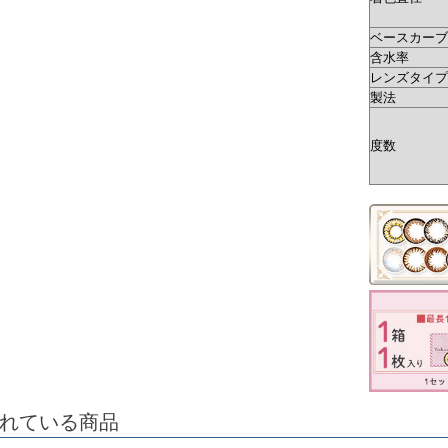
ベースカーブ(
含水率
レンズタイプ
製法
度数
れている商品