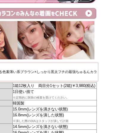
る色素薄い系ブラウン×しっかり黒太フチの最強ちゅるんカラ
1箱12枚入り 両目分1セット(2箱)￥3,980(税込)
1日使い捨て
※定期的に医師の検査を受けてください。
韓国製
15.0mm(レンズを潰さない状態)
16.8mm(レンズを潰した状態)
※潰した際のDIAはスタッフが潰して計測
14.5mm(レンズを潰さない状態)
16.0mm(レンズを潰した状態)