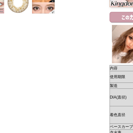
内容
使用期限
製造
DIA(直径)
着色直径
ベースカーブ(
含水率