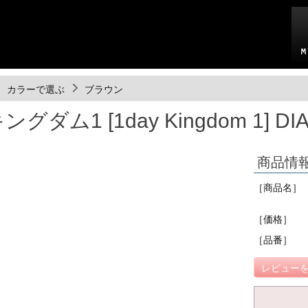
カラーで選ぶ
ブラウン
ダム1 [1day Kingdom 1] DI
商品情
［商品名］
［価格］
［品番］
レビューを