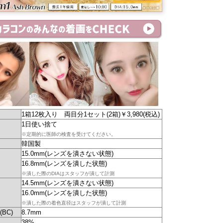
1箱12枚入り 両目分1セット(2箱)￥3,980(税込)
1日使い捨て
※定期的に医師の検査を受けてください。
韓国製
15.0mm(レンズを潰さない状態)
16.8mm(レンズを潰した状態)
※潰した際のDIAはスタッフが潰して計測
14.5mm(レンズを潰さない状態)
16.0mm(レンズを潰した状態)
※潰した際の着色直径はスタッフが潰して計測
BC)
8.7mm
38%