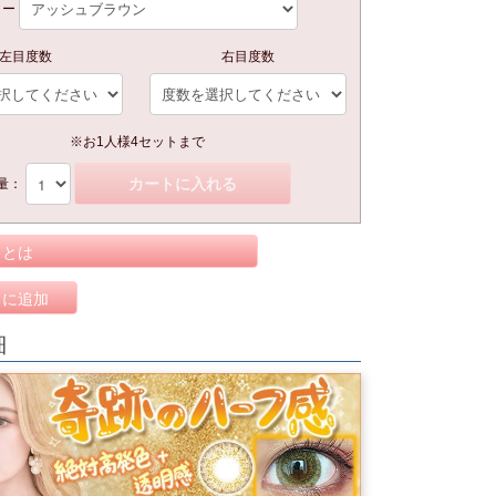
ラー
左目度数
右目度数
※お1人様4セットまで
カートに入れる
量：
トとは
りに追加
細