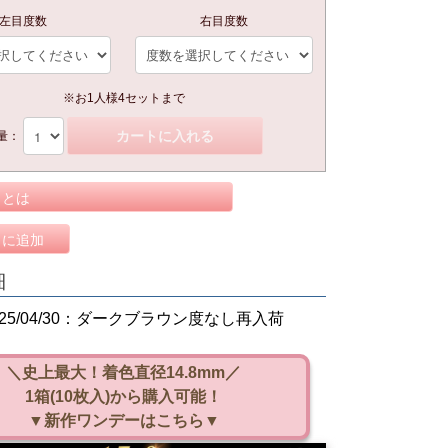
左目度数
右目度数
※お1人様4セットまで
カートに入れる
量：
トとは
りに追加
細
025/04/30：ダークブラウン度なし再入荷
＼史上最大！着色直径14.8mm／
1箱(10枚入)から購入可能！
▼新作ワンデーはこちら▼