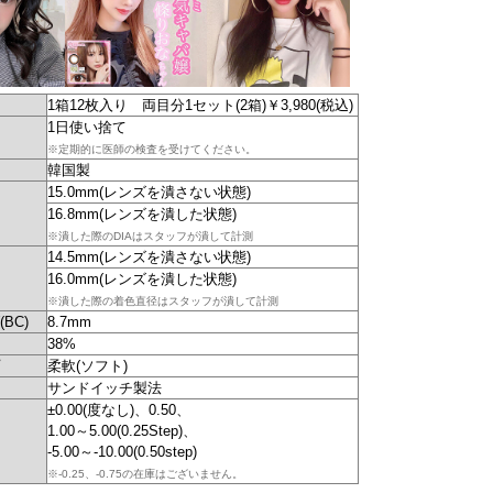
1箱12枚入り 両目分1セット(2箱)￥3,980(税込)
1日使い捨て
※定期的に医師の検査を受けてください。
韓国製
15.0mm(レンズを潰さない状態)
16.8mm(レンズを潰した状態)
※潰した際のDIAはスタッフが潰して計測
14.5mm(レンズを潰さない状態)
16.0mm(レンズを潰した状態)
※潰した際の着色直径はスタッフが潰して計測
BC)
8.7mm
38%
柔軟(ソフト)
サンドイッチ製法
±0.00(度なし)、0.50、
1.00～5.00(0.25Step)、
-5.00～-10.00(0.50step)
※-0.25、-0.75の在庫はございません。