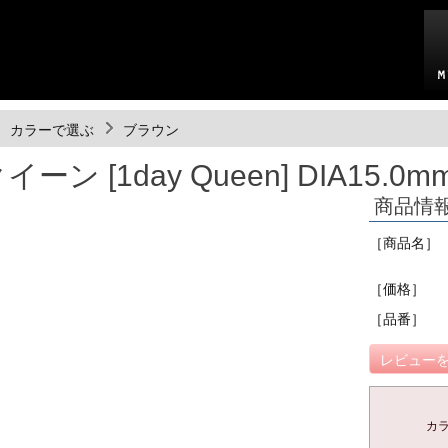
カラーで選ぶ
ブラウン
ン [1day Queen] DIA15.0
商品情
［商品名］
［価格］
［品番］
レビューを
カ