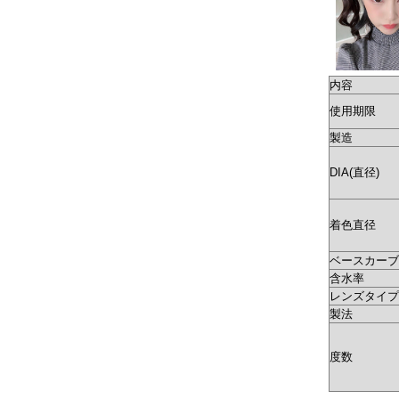
内容
使用期限
製造
DIA(直径)
着色直径
ベースカーブ(
含水率
レンズタイプ
製法
度数