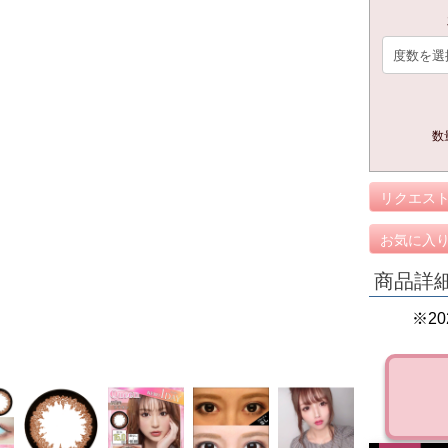
数
リクエス
お気に入
商品詳
※2