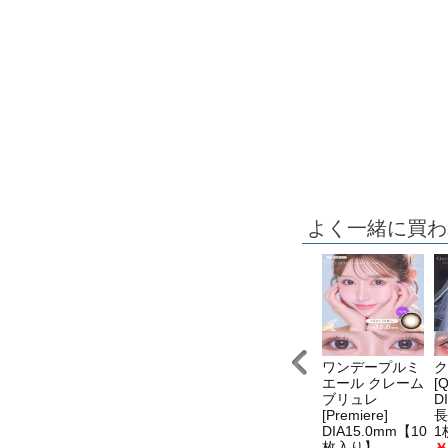
よく一緒に買わ
ングダム7
キングダム16
キングダム1
ワンデープルミ
ク
Kingdom7]
[Kingdom 16]
[Kingdom 1]
エール クレーム
[
IA15.0mm 最
DIA15.0mm 最
DIA15.0mm 最
ブリュレ
D
1年【2枚(1箱
長1年【2枚(1箱
長1年【2枚(1箱
[Premiere]
長
枚ずつ)】
1枚ずつ)】
1枚ずつ)】
DIA15.0mm【10
1
1,995(税込)
￥1,995(税込)
￥1,995(税込)
￥
枚入り】