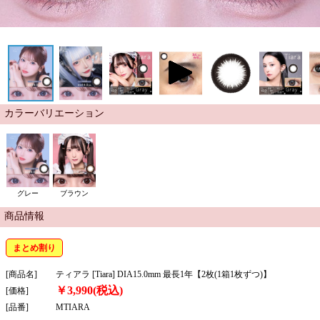
カラーバリエーション
グレー
ブラウン
商品情報
まとめ割り
[商品名]
ティアラ [Tiara] DIA15.0mm 最長1年【2枚(1箱1枚ずつ)】
￥3,990(税込)
[価格]
[品番]
MTIARA