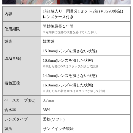
1箱1枚入り 両目分1セット(2箱)￥3,990(税込)
内容
レンズケース付き
開封後最長１年間
使用期限
※定期的に医師の検査を受けてください。
製造
韓国製
15.0mm(レンズを潰さない状態)
DIA(直径)
16.8mm(レンズを潰した状態)
※潰した際のDIAはスタッフが潰して計測
14.5mm(レンズを潰さない状態)
着色直径
16.0mm(レンズを潰した状態)
※潰した際の着色直径はスタッフが潰して計測
ベースカーブ(BC)
8.7mm
含水率
38%
レンズタイプ
柔軟(ソフト)
製法
サンドイッチ製法