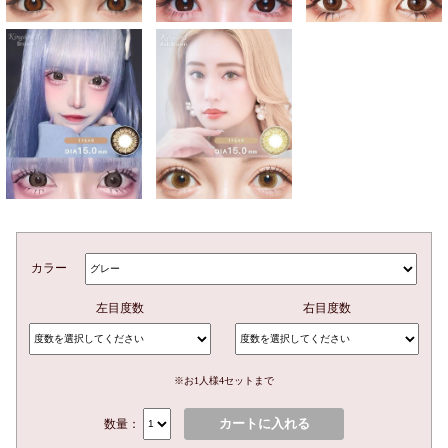
カラー
左目度数
右目度数
※お1人様4セットまで
カートに入れる
数量：