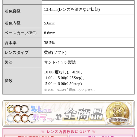
13.4mm(レンズを潰さない状態)
着色直径
着色内径
5.6mm
ベースカーブ(BC)
8.6mm
含水率
38.5%
レンズタイプ
柔軟(ソフト)
製法
サンドイッチ製法
±0.00(度なし)、-0.50、
-1.00～-5.00(0.25Step)、
度数
-5.00～-6.00(0.50step)
※-0.25、-0.75の在庫はございません。