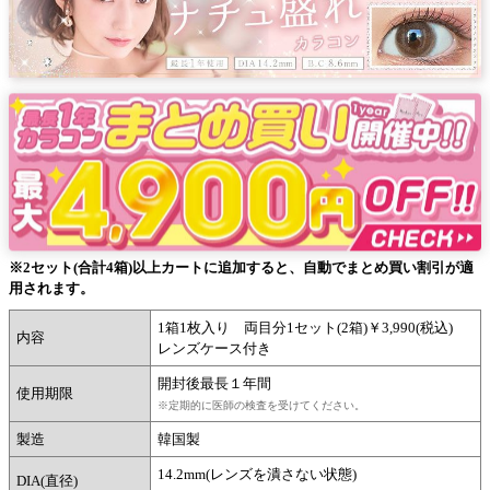
※2セット(合計4箱)以上カートに追加すると、自動でまとめ買い割引が適
用されます。
1箱1枚入り 両目分1セット(2箱)￥3,990(税込)
内容
レンズケース付き
開封後最長１年間
使用期限
※定期的に医師の検査を受けてください。
製造
韓国製
14.2mm(レンズを潰さない状態)
DIA(直径)