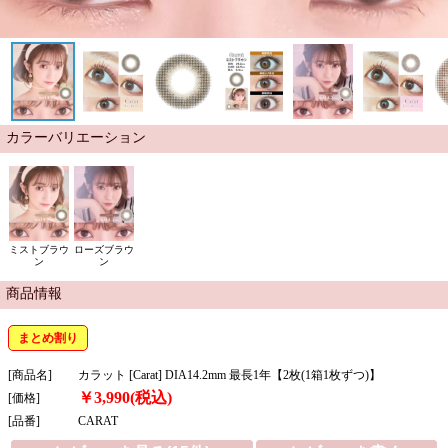
カラーバリエーション
ミストブラウ
ローズブラウ
ン
ン
商品情報
まとめ割り
[商品名]
カラット [Carat] DIA14.2mm 最長1年【2枚(1箱1枚ずつ)】
￥3,990(税込)
[価格]
[品番]
CARAT