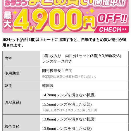
※2セット(合計4箱)以上カートに追加すると、自動でまとめ買い割引が適
用されます。
1箱1枚入り 両目分1セット(2箱)￥3,990(税込)
内容
レンズケース付き
開封後最長１年間
使用期限
※定期的に医師の検査を受けてください。
製造
韓国製
14.2mm(レンズを潰さない状態)
DIA(直径)
15.5mm(レンズを潰した状態)
※潰した際のDIAはスタッフが潰して計測
13.8mm(レンズを潰さない状態)
着色直径
15.0mm(レンズを潰した状態)