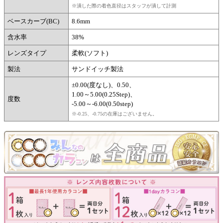
※潰した際の着色直径はスタッフが潰して計測
ベースカーブ(BC)
8.6mm
含水率
38%
レンズタイプ
柔軟(ソフト)
製法
サンドイッチ製法
±0.00(度なし)、0.50、
1.00～5.00(0.25Step)、
度数
-5.00～-6.00(0.50step)
※-0.25、-0.75の在庫はございません。