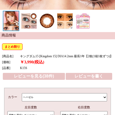
商品情報
まとめ割り
[商品名]
キングダム15 [Kingdom 15] DIA14.2mm 最長1年【2枚(1箱1枚ずつ)】
￥3,990(税込)
[価格]
[品番]
K15S
レビューを見る(38件)
レビューを書く
カラー
左目度数
右目度数