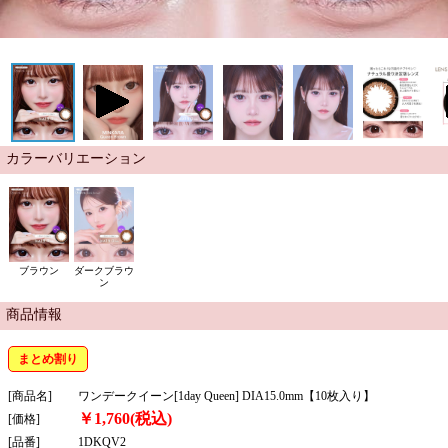
カラーバリエーション
ブラウン
ダークブラウ
ン
商品情報
まとめ割り
[商品名]
ワンデークイーン[1day Queen] DIA15.0mm【10枚入り】
￥1,760(税込)
[価格]
[品番]
1DKQV2